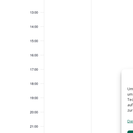
13:00
14:00
15:00
16:00
17:00
18:00
Um 
um 
19:00
Tec
auf
zur
20:00
Die
21:00