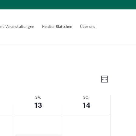
nd Veranstaltungen
Heidter Blättchen
Über uns
Ansichten
Veranstal
Ansichten
Woche
Navigatio
Navigatio
SA.
SO.
13
14