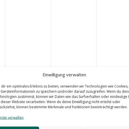
Einwilligung verwalten
June 10, 2026
18:00
-
20:00
dir ein optimales Erlebnis zu bieten, verwenden wir Technologien wie Cookies,
Vorstands- und
Geräteinformationen zu speichern und/oder darauf zuzugreifen. Wenn du die
Beiratssitzung
hnologien zustimmst, können wir Daten wie das Surfverhalten oder eindeutige 
 dieser Website verarbeiten. Wenn du deine Einwilligung nicht erteilst oder
ückziehst, können bestimmte Merkmale und Funktionen beeinträchtigt werden.
nste verwalten