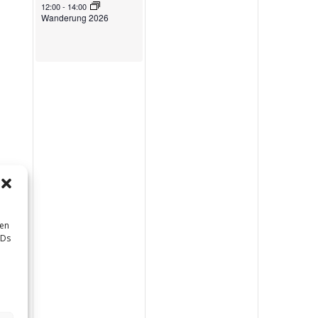
June 13, 2026
12:00
-
14:00
Wanderung 2026
sen
IDs