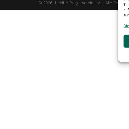
© 2026, Heidter Bürgerverein e.V. | Alle Rechte 
Tec
auf
zur
Die