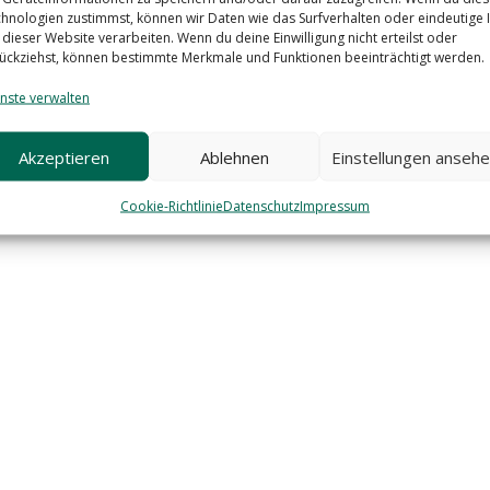
vorbehalten. | by
DSPRANGER Design
hnologien zustimmst, können wir Daten wie das Surfverhalten oder eindeutige 
 dieser Website verarbeiten. Wenn du deine Einwilligung nicht erteilst oder
ückziehst, können bestimmte Merkmale und Funktionen beeinträchtigt werden.
nste verwalten
Akzeptieren
Ablehnen
Einstellungen anseh
Cookie-Richtlinie
Datenschutz
Impressum