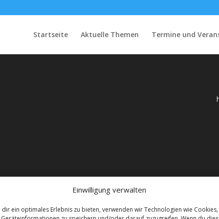
Startseite
Aktuelle Themen
Termine und Veran
Einwilligung verwalten
inie
dir ein optimales Erlebnis zu bieten, verwenden wir Technologien wie Cookies,
Geräteinformationen zu speichern und/oder darauf zuzugreifen. Wenn du die