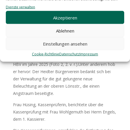
Dienste verwalten
Akzeptieren
Nach einer Laudatio für das neue Ehrenmitglied Marie
Ablehnen
urde die Tagesordnung harmonisch
Luise Bahr w
abgewickelt:
Einstellungen ansehen
Cookie-Richtlinie
Datenschutz
Impressum
Der 1. Vorsitzende berichtete über die Tätigkeit des
HBV im Jahre 2025 (Foto 2, 2. v. r.).Unter anderem hob
er hervor: Der Heidter Bürgerverein bedankt sich bei
der Verwaltung für die gut gelungene neue
Beleuchtung an der oberen Lönsstr., die einen
Angstraum beseitigte.
Frau Hüsing, Kassenprüferin, berichtete über die
Kassenprüfung mit Frau Wohlgemuth bei Herrn Engels,
dem 1. Kassierer.